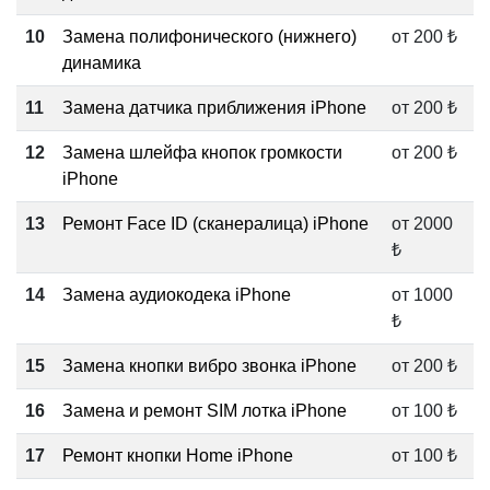
i
10
Замена полифонического (нижнего)
от 200 ₺
динамика
11
Замена датчика приближения iPhone
от 200 ₺
12
Замена шлейфа кнопок громкости
от 200 ₺
iPhone
13
Ремонт Face ID (сканералица) iPhone
от 2000
₺
14
Замена аудиокодека iPhone
от 1000
₺
15
Замена кнопки вибро звонка iPhone
от 200 ₺
16
Замена и ремонт SIM лотка iPhone
от 100 ₺
17
Ремонт кнопки Home iPhone
от 100 ₺