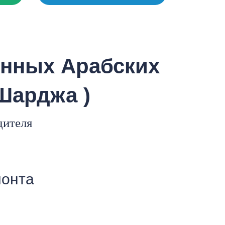
т
ённых Арабских
 Шарджа )
дителя
монта