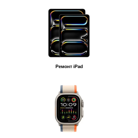
мон
Ремонт iPad
cB