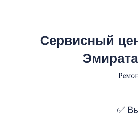
Ре
Сервисный цен
iP
Эмиратах
Ремон
✅ Вы