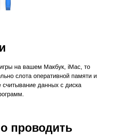
и
гры на вашем Макбук, iMac, то
льно слота оперативной памяти и
е считывание данных с диска
рограмм.
но проводить