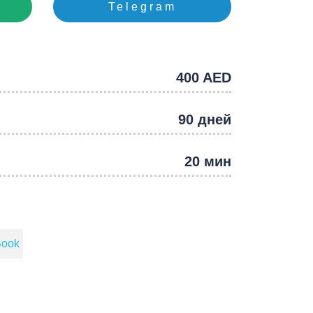
Telegram
e
400 AED
90 дней
20 мин
Book