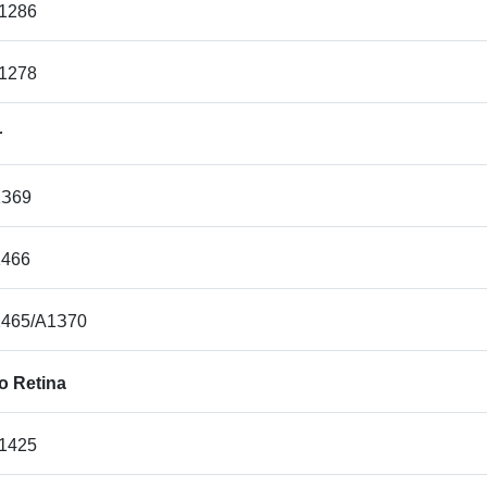
ac
A1286
A1278
r
1З69
1466
1465/A1З70
o Retina
A1425