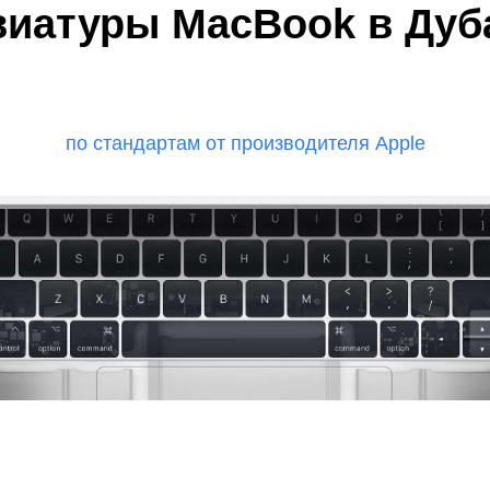
мон
виатуры MacBook в Дуба
по стандартам от производителя Apple
ad