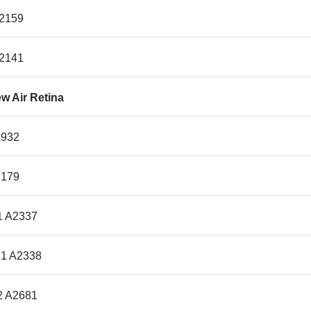
A2159
A2141
 Air Retina
1932
2179
1 A2337
M1 A2338
2 A2681