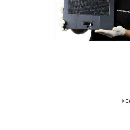
iP
Се