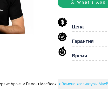
What's App
hon
Цена
Гарантия
Время
рвис Apple
Ремонт MacBook
Замена клавиатуры Mac