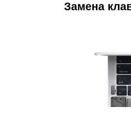
Ре
Замена кла
iP