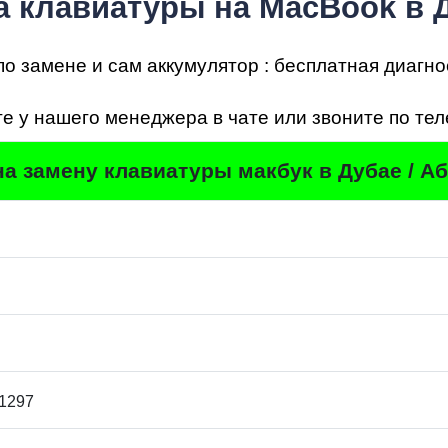
а клавиатуры на MacBook в 
по замене и сам аккумулятор : бесплатная диагно
мон
е у нашего менеджера в чате или звоните по те
а замену клавиатуры макбук в Дубае / А
A1297