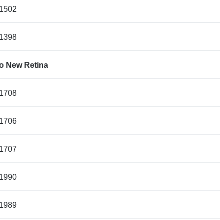
A1502
A1398
o New Retina
A1708
A1706
A1707
A1990
A1989