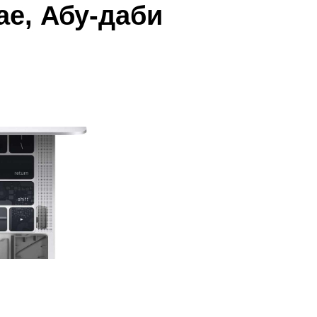
т
е, Абу-даби