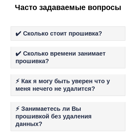
Чacтo зaдaвaeмыe вoпpocы
✔️ Сколько стоит прошивка?
✔️ Сколько времени занимает
прошивка?
⚡️ Как я могу быть уверен что у
меня нечего не удалится?
⚡️ Занимаетесь ли Вы
прошивкой без удаления
данных?