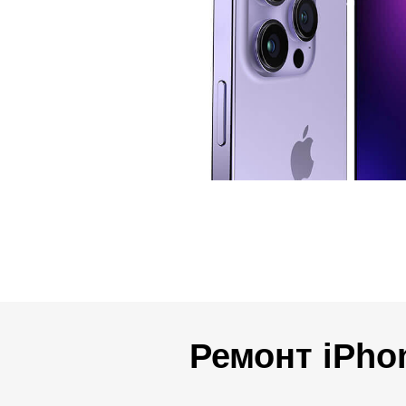
iP
Ремонт iPho