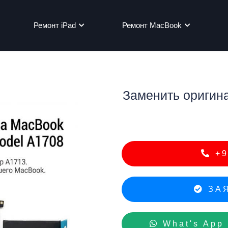
Ремонт iPad
Ремонт MacBook
Заменить оригин
мон
+9
ЗАЯ
What's App