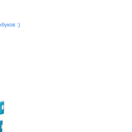
т
буков :)