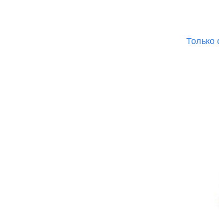
Ре
Только 
iP