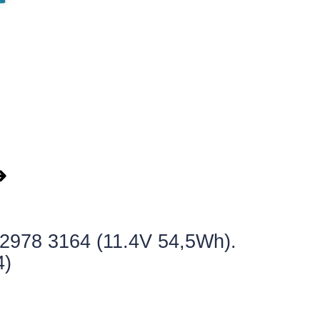
т
➜
ook
2978 3164 (11.4V 54,5Wh).
4)