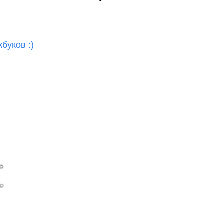
т
буков :)