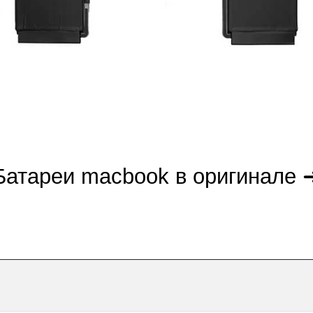
мон
Батареи macbook в оригинале 
cB