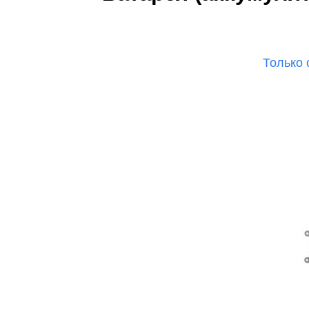
Ре
Только 
iP