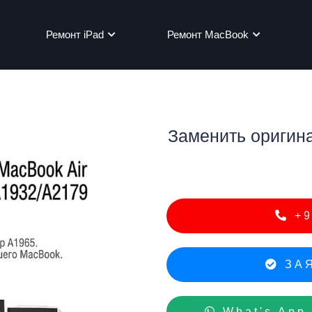
Ремонт iPad
Ремонт MacBook
Заменить оригин
мон
+9
ЗАЯ
What's App