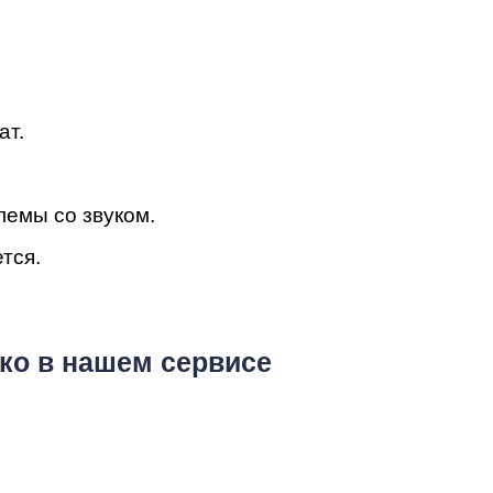
т
ат.
лемы со звуком.
тся.
ook
ко в нашем сервисе