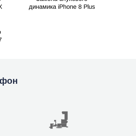
X
динамика iPhone 8 Plus
о
7
йфон