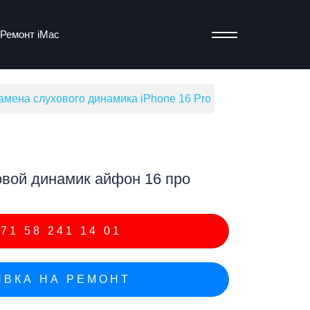
Ремонт iMac
мена слухового динамика iPhone 16 Pro
т
вой динамик айфон 16 про
71 58 241 14 01
ВКА НА РЕМОНТ