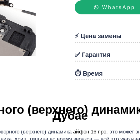
WhatsApp
hon
⚡️ Цена замены
✅ Гарантия
⏱️ Время
ого (верхнего) динамик
Дубае
ворного (верхнего) динамика
айфон 16 про
, это может 
ка, хрип, тишина во время звонков — всё это указыва