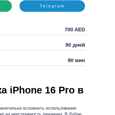
Telegram
e
700 AED
90 дней
90 мин
а iPhone 16 Pro в
значительно осложнить использование
ет на неисправность динамика. В Дубае