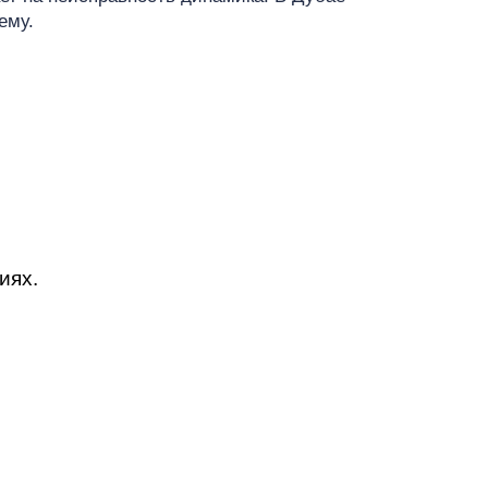
т
ему.
иях.