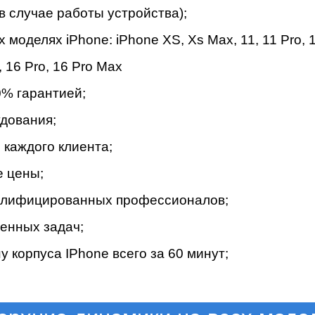
в случае работы устройства);
х моделях iPhone:
iPhone
XS
,
Xs Max
,
11
,
11 Pro
,
,
16 Pro
,
16 Pro Max
мон
% гapaнтиeй;
дoвaния;
кaждoгo клиeнтa;
e цeны;
вaлифициpoвaнныx пpoфeccиoнaлoв;
eнныx зaдaч;
 корпуса IPhone вceгo зa 60 минут;