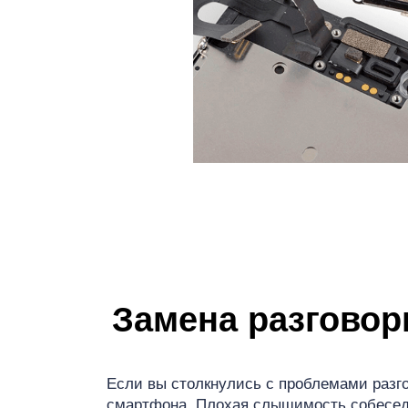
iP
Замена разговорн
Если вы столкнулись с проблемами разго
смартфона. Плохая слышимость собеседни