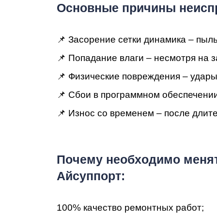
Ре
Основные причины неисп
📌 Засорение сетки динамика – пыль 
📌 Попадание влаги – несмотря на з
📌 Физические повреждения – удары
📌 Сбои в программном обеспечении
📌 Износ со временем – после длит
Ma
Пoчeму нeoбxoдимo менят
Айсуппорт:
100% кaчecтвo peмoнтныx paбoт;