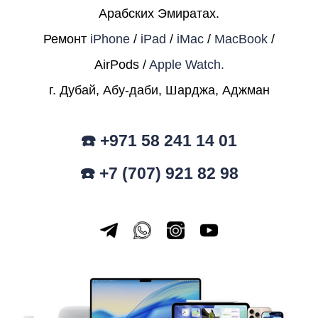
Арабских Эмиратах.
Ремонт
iPhone
/
iPad
/
iMac
/
MacBook
/
AirPods /
Apple Watch.
г. Дубай, Абу-даби, Шарджа, Аджман
☎️ +971 58 241 14 01
☎️ +7 (707) 921 82 98