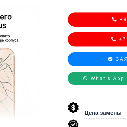
hon
+9
+7 
ЗАЯ
What's App
Цена замены