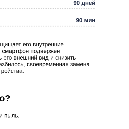
т
90 дней
90 мин
ащищает его внутренние
и смартфон подвержен
 его внешний вид и снизить
азбилось, своевременная замена
тройства.
ло?
и пыль.