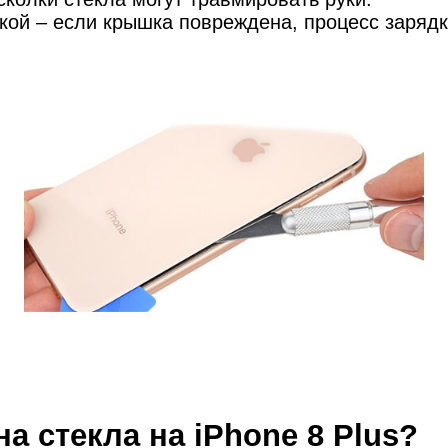
мон
кой – если крышка повреждена, процесс заряд
cB
а стекла на iPhone 8 Plus?