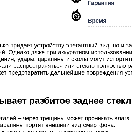
мон
Гарантия
Время
ad
ько придает устройству элегантный вид, но и з
ий. Однако даже при аккуратном использовани
ния, удары, царапины и сколы могут испортить
чали распространяться или стекло полностью р
ожет предотвратить дальнейшие повреждения ус
вает разбитое заднее стек
талей – через трещины может проникать влага 
царапины портят внешний вид смартфона.
сколки стекла могут травмировать руки.