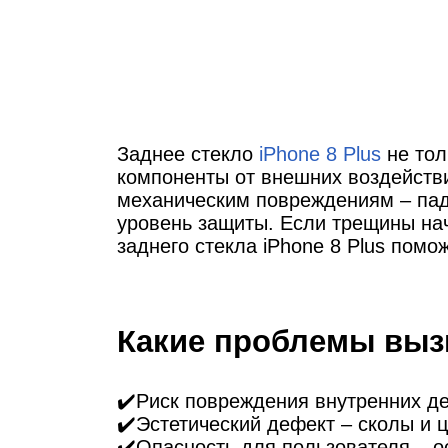
Ре
iP
Заднее стекло
iPhone 8 Plus
не тол
компоненты от внешних воздейств
механическим повреждениям – паде
уровень защиты. Если трещины на
заднего стекла iPhone 8 Plus пом
Какие проблемы вызы
✔️Риск повреждения внутренних де
✔️Эстетический дефект – сколы и 
✔️Опасность для пользователя – о