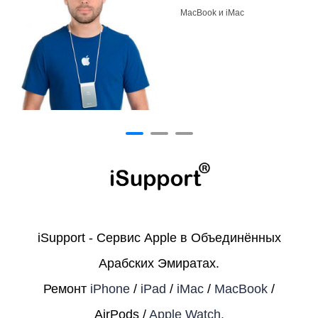
MacBook и iMac
iSupport - Сервис Apple в Объединённых
Арабских Эмиратах.
Ремонт
iPhone
/
iPad
/
iMac
/
MacBook
/
AirPods /
Apple Watch.