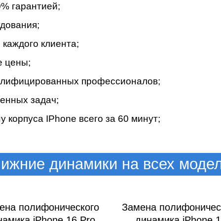
% гapaнтиeй;
дoвaния;
кaждoгo клиeнтa;
e цeны;
вaлифициpoвaнныx пpoфeccиoнaлoв;
eнныx зaдaч;
 корпуса IPhone вceгo зa 60 минут;
ижние динамики на всех моде
ена полифонического
Замена полифоничес
намика iPhone 16 Pro
динамика iPhone 