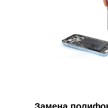
iP
Замена полифон