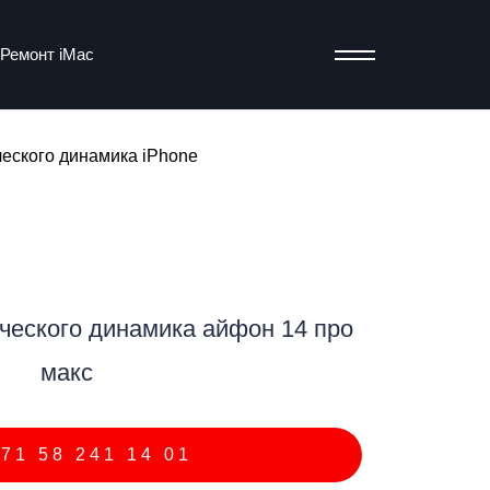
Ремонт iMac
ского динамика iPhone
т
еского динамика айфон 14 про
макс
71 58 241 14 01