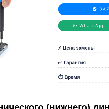
hon
ЗАЯ
WhatsApp
⚡️ Цена замены
✅ Гарантия
⏱️ Время
ического (нижнего) дин