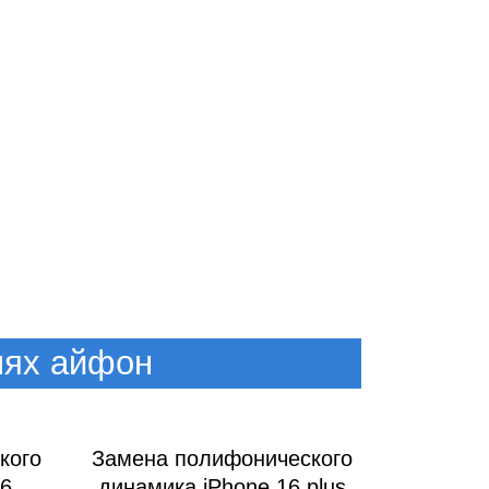
лях айфон
кого
Замена полифонического
16
динамика iPhone 16 plus