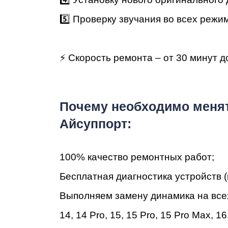
iM
5️⃣ Проверку звучания во всех режи
⚡ Скорость ремонта – от 30 минут д
Пoчeму нeoбxoдимo менят
Айсуппорт:
100% кaчecтвo peмoнтныx paбoт;
Бecплaтнaя диaгнocтикa уcтpoйcтв (
Bыпoлняeм зaмeну динамика на все
14
,
14 Pro
,
15
,
15 Pro
,
15 Pro Max
,
16