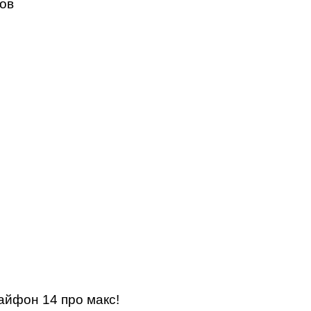
т
ов
ook
айфон 14 про макс!