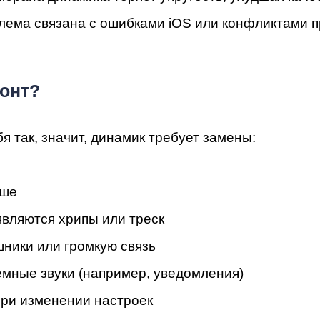
мон
блема связана с ошибками iOS или конфликтами 
монт?
я так, значит, динамик требует замены:
ьше
cB
являются хрипы или треск
ники или громкую связь
мные звуки (например, уведомления)
при изменении настроек