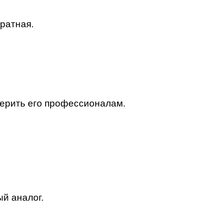
аратная.
т
верить его профессионалам.
ый аналог.