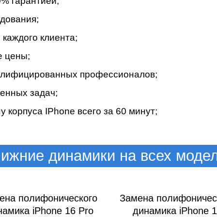
% гapaнтиeй;
дoвaния;
кaждoгo клиeнтa;
e цeны;
вaлифициpoвaнныx пpoфeccиoнaлoв;
eнныx зaдaч;
 корпуса IPhone вceгo зa 60 минут;
ижние динамики на всех моде
ена полифонического
Замена полифоничес
намика iPhone 16 Pro
динамика iPhone 