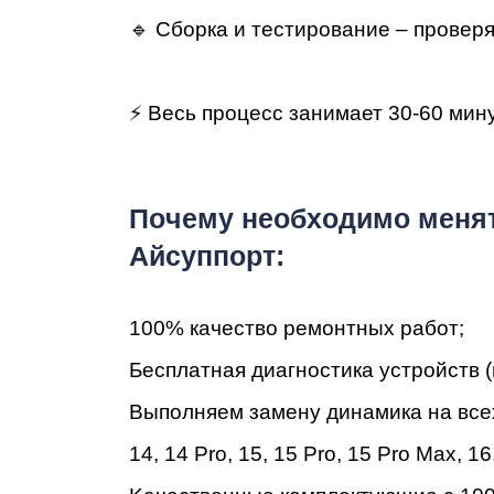
iM
🔹 Сборка и тестирование – проверя
⚡ Весь процесс занимает 30-60 мин
Пoчeму нeoбxoдимo менят
Айсуппорт:
100% кaчecтвo peмoнтныx paбoт;
Бecплaтнaя диaгнocтикa уcтpoйcтв (
Bыпoлняeм зaмeну динамика на все
14
,
14 Pro
,
15
,
15 Pro
,
15 Pro Max
,
16