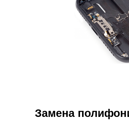
iP
Замена полифони