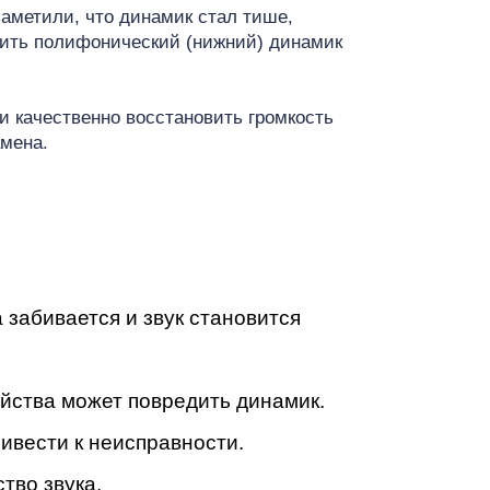
т
заметили, что динамик стал тише,
енить полифонический (нижний) динамик
и качественно восстановить громкость
амена.
 забивается и звук становится
ойства может повредить динамик.
ивести к неисправности.
тво звука.