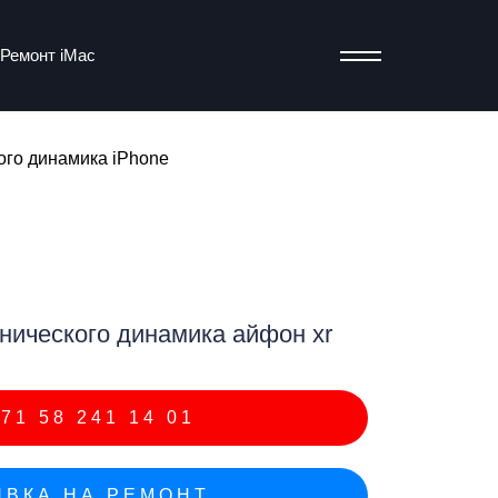
Ремонт iMac
го динамика iPhone
т
ического динамика айфон xr
71 58 241 14 01
ВКА НА РЕМОНТ