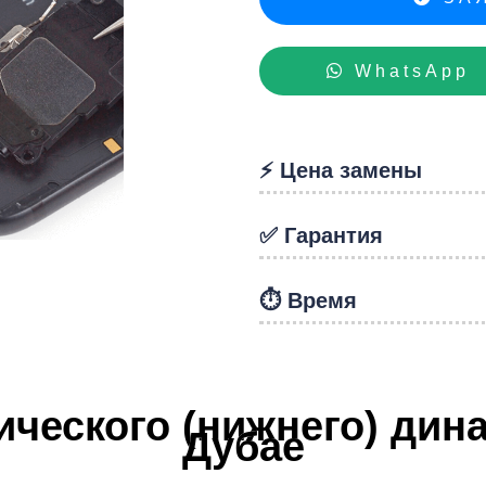
hon
WhatsApp
⚡️ Цена замены
✅ Гарантия
⏱️ Время
ческого (нижнего) дина
Дубае