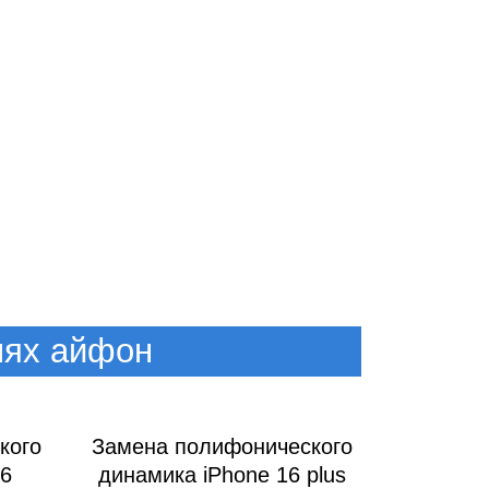
лях айфон
кого
Замена полифонического
16
динамика iPhone 16 plus