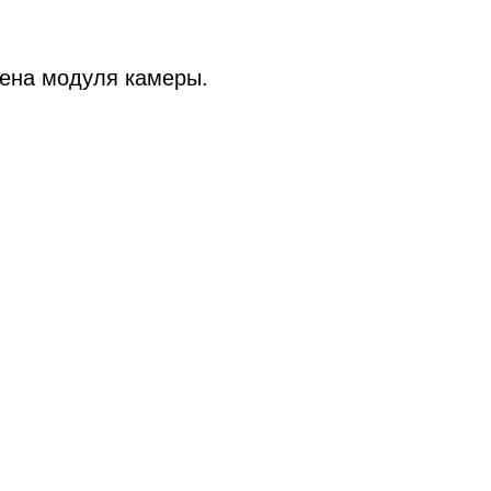
т
мена модуля камеры.
ook