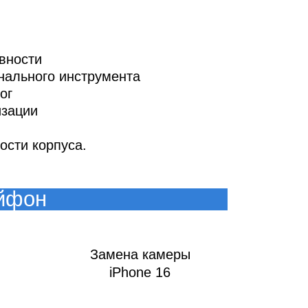
авности
т
нального инструмента
ог
изации
ости корпуса.
айфон
Замена камеры
iPhone 16