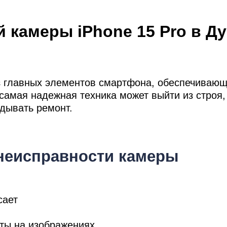
мон
 камеры iPhone 15 Pro в Ду
ad
з главных элементов смартфона, обеспечивающ
амая надежная техника может выйти из строя,
адывать ремонт.
неисправности камеры
сает
кты на изображениях