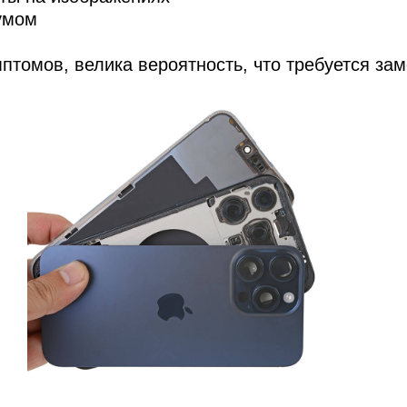
мон
умом
мптомов, велика вероятность, что требуется за
cB