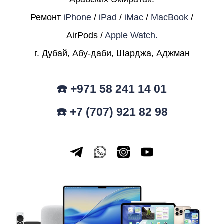
Ремонт
iPhone
/
iPad
/
iMac
/
MacBook
/
AirPods /
Apple Watch.
г. Дубай, Абу-даби, Шарджа, Аджман
☎️ +971 58 241 14 01
☎️ +7 (707) 921 82 98