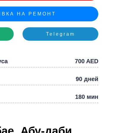
e
ВКА НА РЕМОНТ
Telegram
уса
700 AED
90 дней
180 мин
бае, Абу-даби