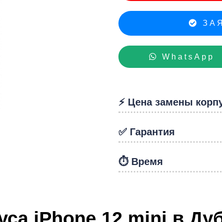
hon
ЗАЯ
WhatsApp
⚡️ Цена замены корп
✅ Гарантия
⏱️ Время
са iPhone 12 mini в Ду