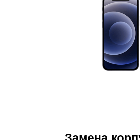
iP
Замена корпу