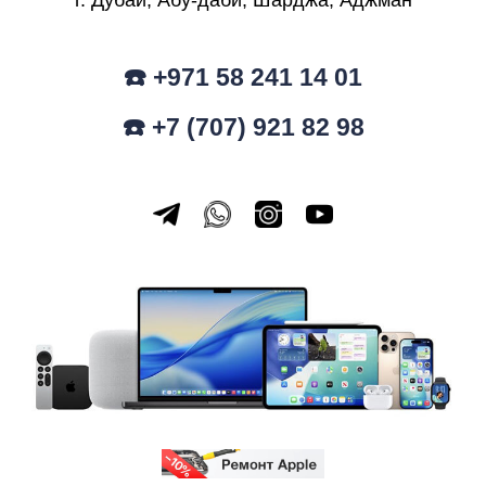
г. Дубай, Абу-даби, Шарджа, Аджман
☎️ +971 58 241 14 01
☎️ +7 (707) 921 82 98