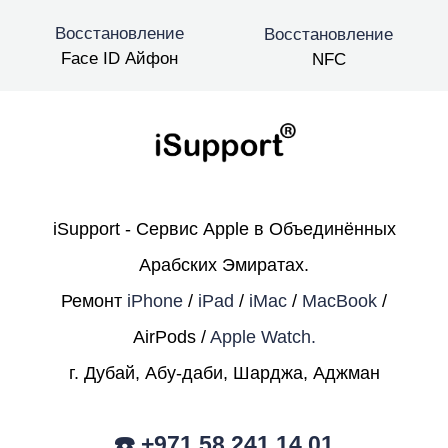
Восстановление
Восстановление
Face ID Айфон
NFC
iSupport - Сервис Apple в Объединённых
Арабских Эмиратах.
Ремонт
iPhone
/
iPad
/
iMac
/
MacBook
/
AirPods /
Apple Watch.
г. Дубай, Абу-даби, Шарджа, Аджман
☎️ +971 58 241 14 01