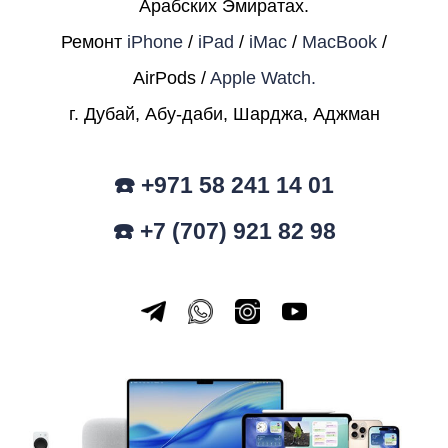
Арабских Эмиратах.
Ремонт
iPhone
/
iPad
/
iMac
/
MacBook
/
AirPods /
Apple Watch.
г. Дубай, Абу-даби, Шарджа, Аджман
☎️ +971 58 241 14 01
☎️ +7 (707) 921 82 98