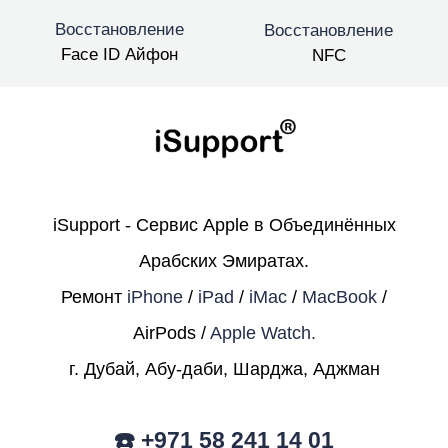
Восстановление
Восстановление
Face ID Айфон
NFC
iSupport - Сервис Apple в Объединённых
Арабских Эмиратах.
Ремонт
iPhone
/
iPad
/
iMac
/
MacBook
/
AirPods /
Apple Watch.
г. Дубай, Абу-даби, Шарджа, Аджман
☎️ +971 58 241 14 01