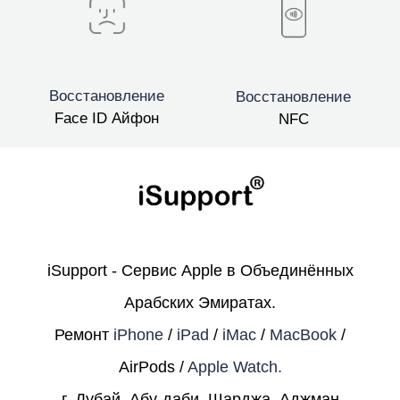
Восстановление
Восстановление
Face ID Айфон
NFC
iSupport - Сервис Apple в Объединённых
Арабских Эмиратах.
Ремонт
iPhone
/
iPad
/
iMac
/
MacBook
/
AirPods /
Apple Watch.
г. Дубай, Абу-даби, Шарджа, Аджман