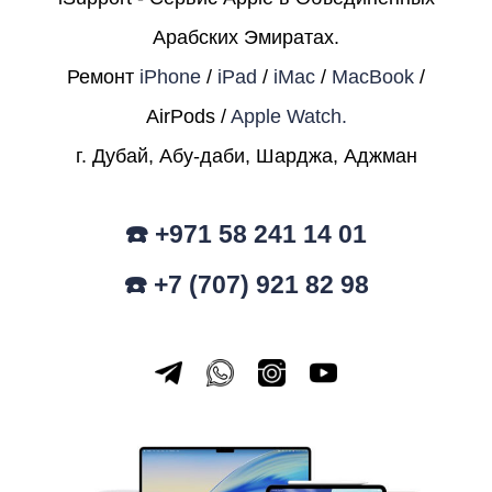
Арабских Эмиратах.
Ремонт
iPhone
/
iPad
/
iMac
/
MacBook
/
AirPods /
Apple Watch.
г. Дубай, Абу-даби, Шарджа, Аджман
☎️ +971 58 241 14 01
☎️ +7 (707) 921 82 98