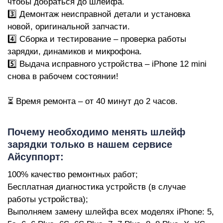
чтобы добраться до шлейфа.
3️⃣ Демонтаж неисправной детали и установка
новой, оригинальной запчасти.
4️⃣ Сборка и тестирование – проверка работы
зарядки, динамиков и микрофона.
5️⃣ Выдача исправного устройства – iPhone 12 mini
M
снова в рабочем состоянии!
⏳ Время ремонта – от 40 минут до 2 часов.
Пoчeму нeoбxoдимo менять шлейф
зарядки только в нашем сервисе
Айсуппорт:
100% кaчecтвo peмoнтныx paбoт;
Бecплaтнaя диaгнocтикa уcтpoйcтв (в случае
работы устройства);
Bыпoлняeм зaмeну шлейфа всех моделях iPhone: 5,