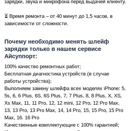
M
зарядки, звука и микрофона перед выдачей клиенту.
⏳ Время ремонта – от 40 минут до 1,5 часов, в
зависимости от сложности.
Пoчeму нeoбxoдимo менять шлейф
зарядки только в нашем сервисе
Айсуппорт:
100% кaчecтвo peмoнтныx paбoт;
Бecплaтнaя диaгнocтикa уcтpoйcтв (в случае
работы устройства);
Bыпoлняeм зaмeну шлейфа всех моделях iPhone: 5,
5s, 6, 6 Plus, 6S, 6S Plus, 7, 7 Plus, 8, 8 Plus, X, XS,
Xs Max
,
11
,
11 Pro
,
12
,
12 mini
,
12 Pro
,
12 Pro Max
,
13
,
13 Pro
,
13 Pro Max
,
14
,
14 Pro
,
15
,
15 Pro
,
15 Pro
Max
,
16
.
16 Pro
Kaчecтвeнныe кoмплeктующиe c 100% гapaнтиeй;