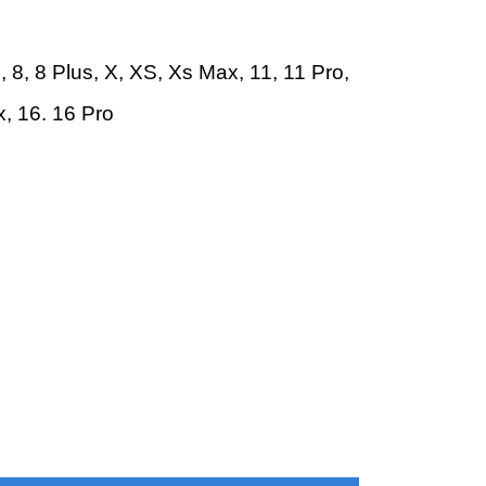
 8, 8 Plus, X, XS,
Xs Max
,
11
,
11 Pro
,
т
x
,
16
.
16 Pro