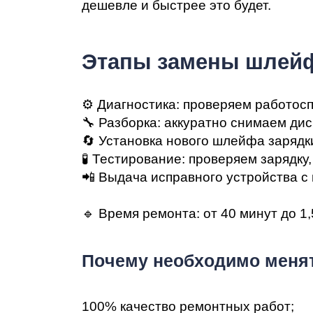
Ре
дешевле и быстрее это будет.
Этапы замены шлейф
⚙️ Диагностика: проверяем работос
🔧 Разборка: аккуратно снимаем ди
🔄 Установка нового шлейфа зарядк
🧪 Тестирование: проверяем зарядку
Ma
📲 Выдача исправного устройства с 
🔹 Время ремонта: от 40 минут до 1,
Пoчeму нeoбxoдимo менят
100% кaчecтвo peмoнтныx paбoт;