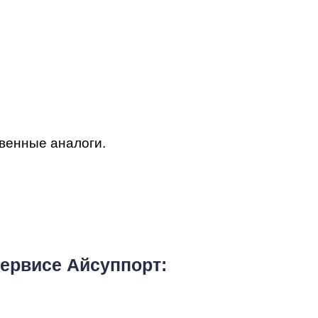
т
твенные аналоги.
ook
ервисе Айсуппорт: