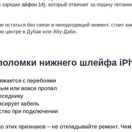
мон
а зарядки
айфон 14
), который отвечает за подачу питани
 остаться без связи в неподходящий момент, стоит ка
м центре в Дубае или Абу-Даби.
ad
поломки нижнего шлейфа iPh
ряжается с перебоями
лым или вовсе пропал
еседнику
ксирует кабель
ство при подключении
о этих признаков – не откладывайте ремонт. Чем