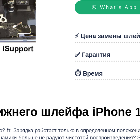
hon
What's App
⚡️ Цена замены шле
✅ Гарантия
⏱️ Время
ижнего шлейфа iPhone 1
? 🔌 Зарядка работает только в определенном положени
инамики больше не радуют чистотой воспроизведения? 