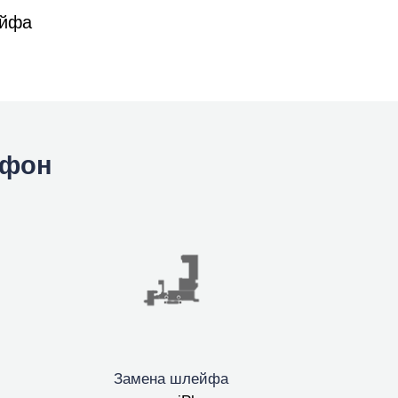
ейфа
йфон
Замена шлейфа