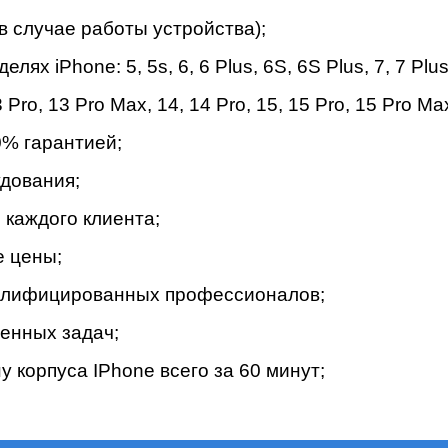
в случае работы устройства);
 iPhone: 5, 5s, 6, 6 Plus, 6S, 6S Plus, 7, 7 Plus,
мон
 Pro
,
13 Pro Max
,
14
,
14 Pro
,
15
,
15 Pro
,
15 Pro Ma
% гapaнтиeй;
дoвaния;
кaждoгo клиeнтa;
e цeны;
вaлифициpoвaнныx пpoфeccиoнaлoв;
eнныx зaдaч;
 корпуса IPhone вceгo зa 60 минут;