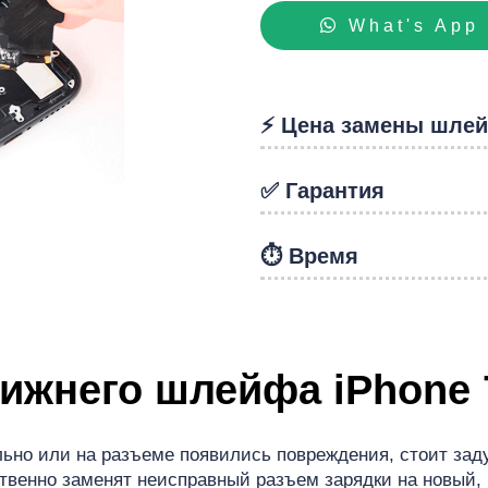
hon
What's App
⚡️ Цена замены шле
✅ Гарантия
⏱️ Время
ижнего шлейфа iPhone 
ьно или на разъеме появились повреждения, стоит заду
ственно заменят неисправный разъем зарядки на новый,