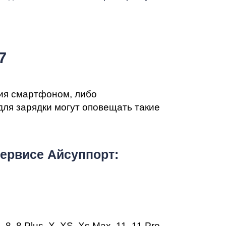
т
7
ния смартфоном, либо
ля зарядки могут оповещать такие
ервисе Айсуппорт:
 8, 8 Plus, X, XS,
Xs Max
,
11
,
11 Pro
,