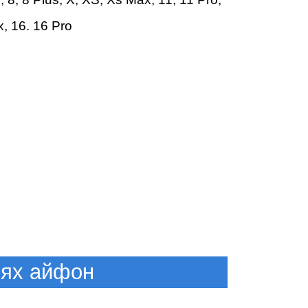
т
x
,
16
.
16 Pro
ook
лях айфон