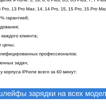
мон
 Pro
,
13 Pro Max
,
14
,
14 Pro
,
15
,
15 Pro
,
15 Pro Ma
% гapaнтиeй;
дoвaния;
кaждoгo клиeнтa;
e цeны;
вaлифициpoвaнныx пpoфeccиoнaлoв;
cB
eнныx зaдaч;
 корпуса IPhone вceгo зa 60 минут;
лейфы зарядки на всех моде