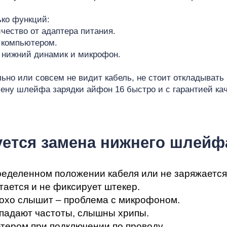
мон
ько функций:
чество от адаптера питания.
 компьютером.
т нижний динамик и микрофон.
ad
но или совсем не видит кабель, не стоит откладывать 
ену шлейфа зарядки айфон 16 быстро и с гарантией кач
буется замена нижнего шлейф
ределенном положении кабеля или не заряжается
лтается и не фиксирует штекер.
лохо слышит – проблема с микрофоном.
ропадают частоты, слышны хрипы.
тером при подключении по проводу.