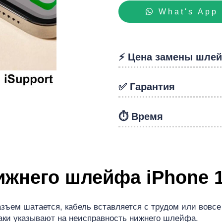
hon
What's App
⚡️ Цена замены шле
✅ Гарантия
⏱️ Время
ижнего шлейфа iPhone 1
зъем шатается, кабель вставляется с трудом или вовсе
аки указывают на неисправность нижнего шлейфа.