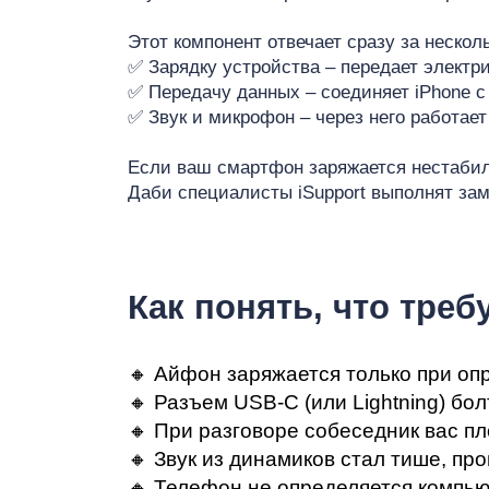
Ре
Этот компонент отвечает сразу за нескол
✅ Зарядку устройства – передает электри
✅ Передачу данных – соединяет iPhone с
✅ Звук и микрофон – через него работае
iP
Если ваш смартфон заряжается нестабиль
Даби специалисты iSupport выполнят зам
Как понять, что тре
🔸 Айфон заряжается только при оп
🔸 Разъем USB-C (или Lightning) бо
🔸 При разговоре собеседник вас п
🔸 Звук из динамиков стал тише, п
🔸 Телефон не определяется компью