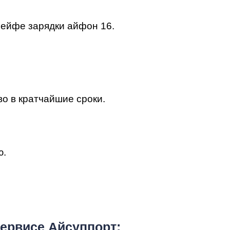
т
лейфе зарядки айфон 16.
во в кратчайшие сроки.
ook
ю.
ервисе Айсуппорт: