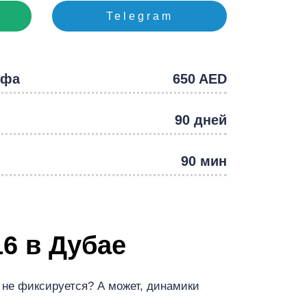
e
Telegram
йфа
650 AED
90 дней
90 мин
6 в Дубае
 не фиксируется? А может, динамики