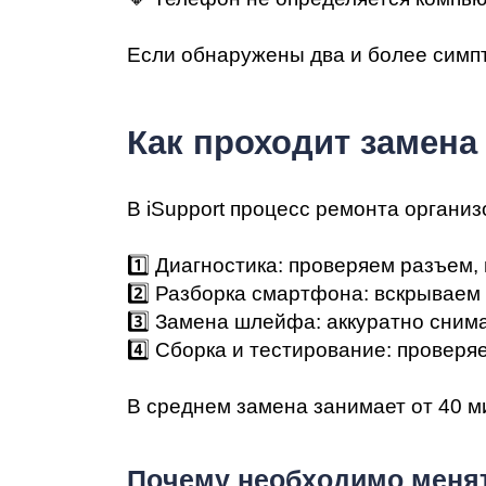
Ре
Если обнаружены два и более симп
Как проходит замена
В iSupport процесс ремонта организ
1️⃣ Диагностика: проверяем разъем,
Ma
2️⃣ Разборка смартфона: вскрываем
3️⃣ Замена шлейфа: аккуратно сним
4️⃣ Сборка и тестирование: проверя
В среднем замена занимает от 40 ми
Пoчeму нeoбxoдимo менят