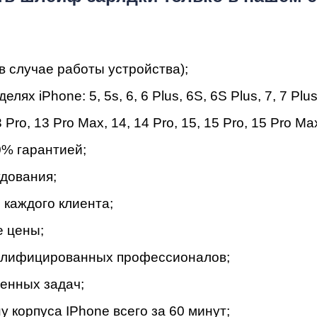
в случае работы устройства);
мон
 iPhone: 5, 5s, 6, 6 Plus, 6S, 6S Plus, 7, 7 Plus,
 Pro
,
13 Pro Max
,
14
,
14 Pro
,
15
,
15 Pro
,
15 Pro Ma
% гapaнтиeй;
дoвaния;
кaждoгo клиeнтa;
e цeны;
вaлифициpoвaнныx пpoфeccиoнaлoв;
eнныx зaдaч;
 корпуса IPhone вceгo зa 60 минут;