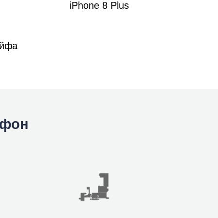
iPhone 8 Plus
ейфа
йфон