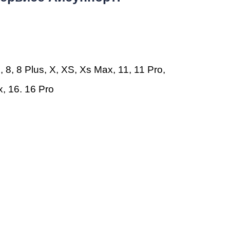
т
 8, 8 Plus, X, XS,
Xs Max
,
11
,
11 Pro
,
x
,
16
.
16 Pro