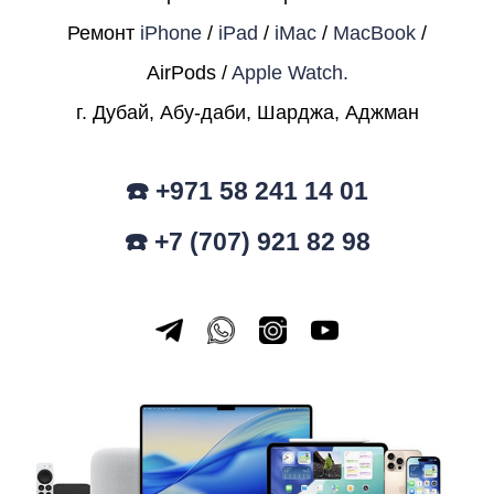
Ремонт
iPhone
/
iPad
/
iMac
/
MacBook
/
AirPods /
Apple Watch.
г. Дубай, Абу-даби, Шарджа, Аджман
☎️ +971 58 241 14 01
☎️ +7 (707) 921 82 98