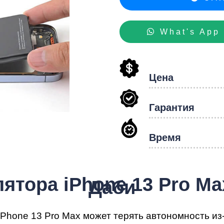
hon
What's App
Цена
Гарантия
Время
ятора iPhone 13 Pro Max
Даби
hone 13 Pro Max может терять автономность из-