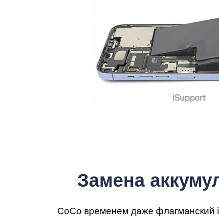
iP
Замена аккумул
СоСо временем даже флагманский iP