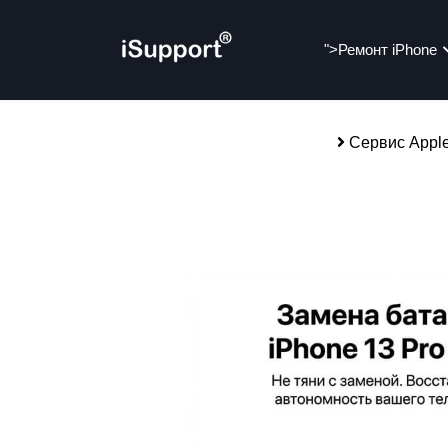
">
Ремонт iPhone
Сервис Appl
alias-parent-active">
Ре