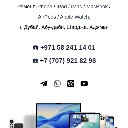
Ремонт
iPhone
/
iPad
/
iMac
/
MacBook
/
AirPods /
Apple Watch.
г. Дубай, Абу-даби, Шарджа, Аджман
☎️ +971 58 241 14 01
☎️ +7 (707) 921 82 98