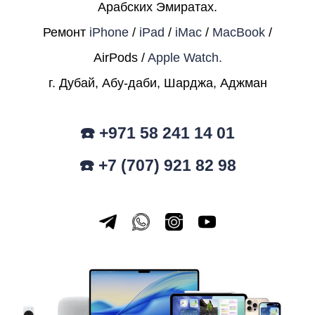
Арабских Эмиратах.
Ремонт
iPhone
/
iPad
/
iMac
/
MacBook
/
AirPods /
Apple Watch.
г. Дубай, Абу-даби, Шарджа, Аджман
☎️ +971 58 241 14 01
☎️ +7 (707) 921 82 98