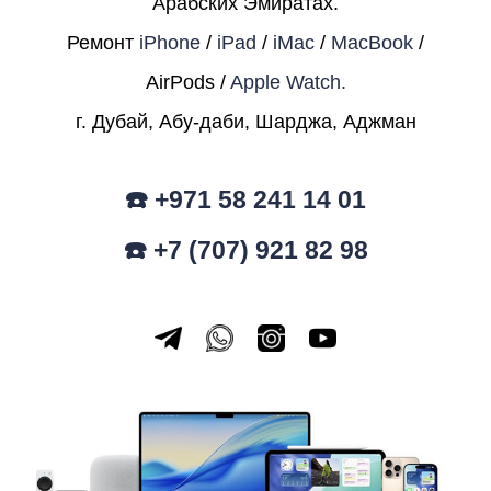
Арабских Эмиратах.
Ремонт
iPhone
/
iPad
/
iMac
/
MacBook
/
AirPods /
Apple Watch.
г. Дубай, Абу-даби, Шарджа, Аджман
☎️ +971 58 241 14 01
☎️ +7 (707) 921 82 98